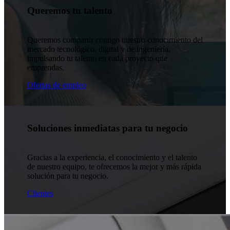
Queremos tu talento
Queremos compartir contigo nuestro conocimiento del
mercado tecnológico, digital y de ingeniería,
impulsando tu talento en cada proyecto que
emprendas.
Ofertas de empleo
Soluciones inmediatas para tu negocio
Gracias a la experiencia, el conocimiento y el talento
de nuestro equipo, te ofrecemos la mejor y más rápida
solución para tu negocio.
Clientes